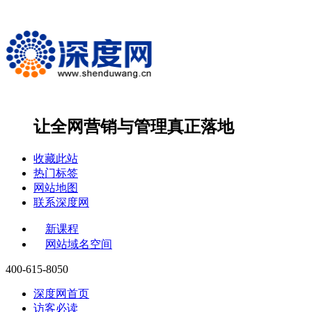
让全网营销与管理
真正落地
收藏此站
热门标签
网站地图
联系深度网
新课程
网站域名空间
400-615-8050
深度网首页
访客必读