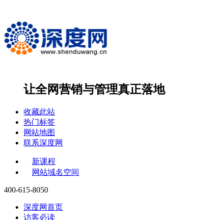
让全网营销与管理
真正落地
收藏此站
热门标签
网站地图
联系深度网
新课程
网站域名空间
400-615-8050
深度网首页
访客必读