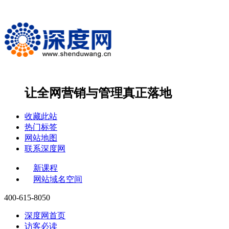
让全网营销与管理
真正落地
收藏此站
热门标签
网站地图
联系深度网
新课程
网站域名空间
400-615-8050
深度网首页
访客必读