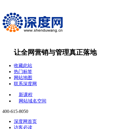
让全网营销与管理
真正落地
收藏此站
热门标签
网站地图
联系深度网
新课程
网站域名空间
400-615-8050
深度网首页
访客必读