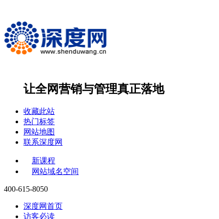
让全网营销与管理
真正落地
收藏此站
热门标签
网站地图
联系深度网
新课程
网站域名空间
400-615-8050
深度网首页
访客必读