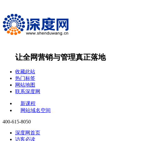
让全网营销与管理
真正落地
收藏此站
热门标签
网站地图
联系深度网
新课程
网站域名空间
400-615-8050
深度网首页
访客必读