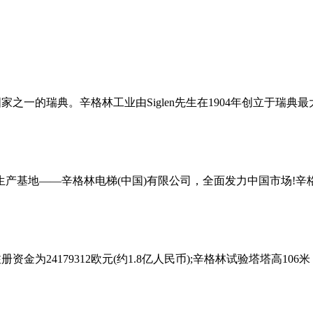
之一的瑞典。辛格林工业由Siglen先生在1904年创立于瑞
产基地——辛格林电梯(中国)有限公司，全面发力中国市场!辛
资金为24179312欧元(约1.8亿人民币);辛格林试验塔塔高1