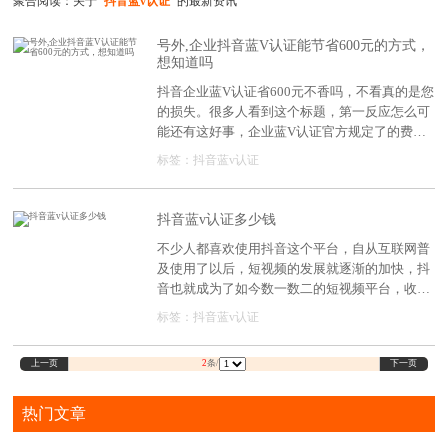
聚合阅读：关于
"抖音蓝v认证"
的最新资讯
号外,企业抖音蓝V认证能节省600元的方式，
想知道吗
抖音企业蓝V认证省600元不香吗，不看真的是您
的损失。很多人看到这个标题，第一反应怎么可
能还有这好事，企业蓝V认证官方规定了的费用
是600元，能直接省掉?当然，这个也是抖音给的
标签：
抖音蓝v认证
福利，只是很多人不知道而已。
抖音蓝v认证多少钱
不少人都喜欢使用抖音这个平台，自从互联网普
及使用了以后，短视频的发展就逐渐的加快，抖
音也就成为了如今数一数二的短视频平台，收获
了数量极多的用户，并且也有很多公司会选择在
标签：
抖音蓝v认证
抖音上发布视频，为了具备更专业的权威性，也
是可以进行抖音蓝v认证的申请，那么认证申请
上一页
下一页
2
条/
要多少钱?
热门文章