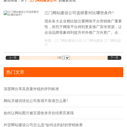
聚合阅读：关于
"江门网站建设公司"
的最新资讯
江门网站建设公司选择要对比哪些条件?
现在各大企业都比较注重网络平台营销推广重要
性，依托于网络平台得到更多推广宣传资源，让
企业品牌形象得到提升对外推广方向更广。企业
通过建设官方网站这种方式能传达经营理念，选
标签：
江门网站建设公司
江门网站建设
江门网站设
择江门专业建站公司提供网站建设服务很重要。
计
上一页
下一页
1
条/
热门文章
深度网分享高质量外链的评判标准
网站关键词优化公司靠谱不靠谱怎么看?
如何让网站图片被百度收录并在结果页展现
外贸网站建设公司怎么选?如何达到好的营销效果