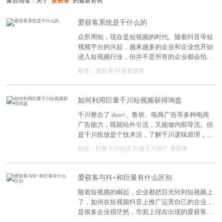
聚合阅读：关于
"爱获客"
的最新资讯
爱获客系统是干什么的
众所周知，现在是短视频的时代。随着抖音等短
视频平台的兴起，越来越多的企业和企业也开始
进入短视频行业，但并不是所有的企业都会拍摄
和编辑视频，但也想在短视频平台上获得客户。
标签：
爱获客
抖音爱获客
我们该怎么办?爱获客系统应运而生，可以帮助
大多数企业和企业在短视频平台上准确客户，爱
获客系统有用吗?
如何利用巨量千川短视频获得询盘
千川整合了 dou+、鲁班、电商广告等多种电商
广告能力，既能站外引流，又能做内部导流。但
是千川投放是个技术活，了解千川逻辑原理，掌
握千川投放技巧，才能少走歪路，节省时间!
标签：
巨量千川投流
巨量千川推广
爱获客
爱获客与抖+和巨量有什么区别
随着短视频的崛起，企业都把目光转到短视频上
了，如何在短视频抖音上推广运营自己的企业，
是很多企业很茫然，市面上现在出现的爱获客的
产品，大家都很想知道跟抖+，巨量的区别在哪