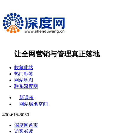
让全网营销与管理
真正落地
收藏此站
热门标签
网站地图
联系深度网
新课程
网站域名空间
400-615-8050
深度网首页
访客必读