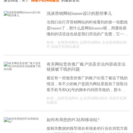
聚合阅读：关于
"高端手机网站建设"
的最新资讯
浅谈营销网站banner设计的那些事儿
当我们在打开营销网站的时候看到的第一张图就
是banner了，那什么是网站banner呢，用通俗易
懂的的话语连也就是我们所说的广告图，它一般
包括背景、图片及文字/文案，网页设计的Banner
标签：
全网营销网站
品牌营销网站
企业营销网站制
是用来表达网站价值或者传达广告信息的视觉主
作
高端手机网站建设
体，那对于网页设计师来说要对其设计创意进行
丰富和完善，才能真正达到宣传的目标。那今天
深度网小编就来说说网站banner设计的那些事
有关网站竞价推广账户涉及非法内容或非法
链接被下线的问题
儿。
最近有一些做竞价推广的账户出现了被迫下线的
情况，有不少的账户是因为网站里面加了抓取访
客手机号和QQ号的脚本代码而导致的，那今天
深度网小编就整理下什么是恶意代码，以及如何
标签：
品牌营销网站
企业营销网站制作
高端手机网
去处理竞价推广账户被下线的问题，供大家参考!
站建设
如何布局您的PC站和移动站?
据相关数据的报导现在有很多的行业在浏览方面