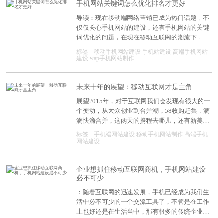
度的因素有哪些呢?那深度网在此仅做一个非常
手机网站关键词怎么优化排名才更好
简单的分享：
导读：现在移动端网络营销已成为热门话题，不
仅仅关心手机网站的建设，还有手机网站的关键
词优化的问题，在现在移动互联网的潮流下，许
多企业都有自己的手机网站，但排名都不怎么
标签：移动手机网站建设
手机站建设
高端手机网站
样，许多都是拿着优化PC端的做法来优化手机网
建设
wap手机网站制作
站，两者之间不同平台，优化也是有一定区别
的，那么手机网站关键词怎么优化排名才更好
呢?下面深度网手机网站制作小编为大家总结了
未来十年的展望：移动互联网才是主角
几点，一起来了解一下。 第一、手机网站内
展望2015年，对于互联网我们会发现有很大的一
部结构问题 做手机网站的目的就是适应手机
个变动，从大众创业到合并潮，58收购赶集，滴
屏幕展示，便于移动用户群体浏览、操作，如果
滴快滴合并，这两天的携程去哪儿，还有新美
手机网站还需要缩放或者是横向滚动才能完整展
大，美团和大众点评合并。种种现象表明现在的
标签：
手机端网站建设
移动手机网站制作
高端手机
示，这种不仅不适合做优化，也不利于用户体
市场越来越难做，竞价力也是越来越大，那对于
网站建设
验，更不利于企业宣传与推广; 第二、手机网
这个巨头林立的互联网市场，创业企业该何去何
站的打开速度 大家都知道，手机网站打开速
从?请听深度网手机网站建设公司来为您分解！
度非常重要，太慢了用户不愿等，还耗费流量，
企业想抓住移动互联网商机，手机网站建设
一般都要求在3秒内打开。手机网站都是图片加
必不可少
文字的
：随着互联网的迅速发展，手机已经成为我们生
活中必不可少的一个交流工具了，不管是在工作
上也好还是在生活当中，那有很多的传统企业看