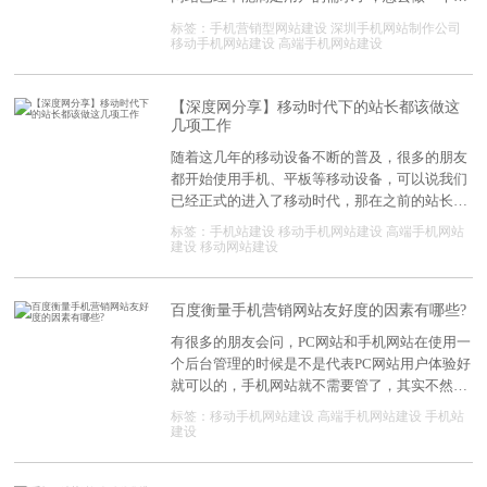
合移动用户所喜欢看的手机网站，可是很多企业
标签：
手机营销型网站建设
深圳手机网站制作公司
在建设手机营销网站的时候，会有这样的一些误
移动手机网站建设
高端手机网站建设
区，一个一个是直接使用PC端的网站，另一个就
是使用模板型移动网站。那这样去做对网站的质
量是有很多的影响的，那如何去做才能有效提升
【深度网分享】移动时代下的站长都该做这
几项工作
营销型手机网站的质量。 移动互联网下建手机
营销网站需注意哪些问题 第一，建设的是移
随着这几年的移动设备不断的普及，很多的朋友
动网站而不是APP。 可能很多企业认为移动
都开始使用手机、平板等移动设备，可以说我们
网站就是App，这是一种不正确的认识。其实
已经正式的进入了移动时代，那在之前的站长的
APP是需要用户下载才能够使用，而移动网站，
主要工作都是放在PC网站的优化上面的，如何保
标签：
手机站建设
移动手机网站建设
高端手机网站
则用户只需要输入相关网址，或者点击网站链接
证自己和自己的网站在移动化来袭之时不被时代
建设
移动网站建设
就能够打开。这就有效的降低了用户访问的门槛
抛弃，不被我们的用户抛弃呢?请听深度网小编
而且更改网站的内容也相对方便，只需要在后台
来为大家分解!
上进行修改就可。 第二，展示的是关键
百度衡量手机营销网站友好度的因素有哪些?
有很多的朋友会问，PC网站和手机网站在使用一
个后台管理的时候是不是代表PC网站用户体验好
就可以的，手机网站就不需要管了，其实不然，
大家都知道PC网站和手机网站的是有区别的，在
标签：移动手机网站建设
高端手机网站建设
手机站
其流量上也好还是在其他的方面上，那要想自己
建设
的手机网站在其百度搜索引擎有一个好的体现，
就需要一个好的用户体验，那百度衡量移动友好