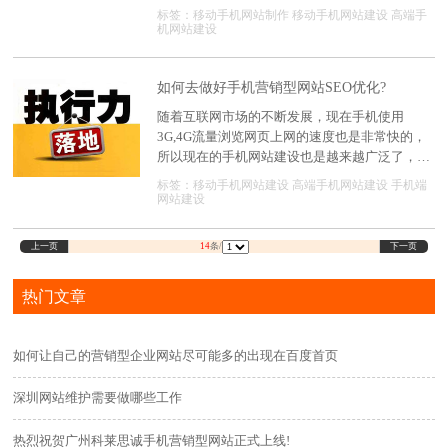
到了这个商机，为了抢占移动互联网这个市场，
标签：
移动手机网站制作
移动手机网站建设
高端手
在做了一个营销型网站之后会再去做一个手机网
机网站建设
站，我们可以从去年的数据会发现有很多的行业
移动流量已经超过了电脑流量的，但是也有一些
不懂互联网发展的朋友，心里会这样想：我已经
如何去做好手机营销型网站SEO优化?
有了PC网站，在手机上也能显示，为什么还要再
随着互联网市场的不断发展，现在手机使用
建一个营销型手机网站呢?那下面深度网手机网
3G,4G流量浏览网页上网的速度也是非常快的，
站建设公司来为大家分析一下企业要想抓住移动
所以现在的手机网站建设也是越来越广泛了，因
互联网这个商机，营销型手机网站建设必不可少
为现在使用手机无浏览网页主要是比较方便，快
标签：移动手机网站建设
高端手机网站建设
手机端
的的原因有哪些?
速等效果，而且只要有网络的地方都可以使用，
网站建设
据相关统计，现在的使用动互联网的搜索量接近
PC端，甚至很多领域的关键词超过了PC端，因
上一页
下一页
14
条/
此手机网站的建设为企业带来了新的盈利，那营
销型手机网站做好，也需要去做推广做优化，那
热门文章
如何去做好手机营销型网站SEO优化?
如何让自己的营销型企业网站尽可能多的出现在百度首页
深圳网站维护需要做哪些工作
热烈祝贺广州科莱思诚手机营销型网站正式上线!