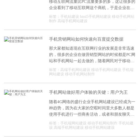
移动互联网流量比PC流量要多的多，这让很多的
企业看到了移动互联网这个商机，于是企业在做
好企业网站之后都纷纷再去做一个移动网站，也
标签：
手机站建设
html5手机网站建设
移动手机网站
就是我们所说的手机营销网站，那有的客户就会
制作
高端手机网站建设
问手机网站和PC网站可以在同一个后台管理的
嘛，当然可以，那如何布局您的PC站和移动站
呢?
手机营销网站如何快速向百度提交数据
那大家都知道现在互联网行业的发展是非常迅速
的，很多的企业在做营销型网站的时候都是PC网
站和手机网站一起去做的，随着网民对于移动化
趋势的加强，移动端流量获取成为了网站的重中
标签：
高端手机网站建设
移动手机网站建设
手机端
之重。 那最近有很多的客户过来问小编营销型手
网站建设
移动手机网站制作
机网站如何快速的去向百度提交数据呢，那在做
好PC网站优化的同时也要把手机营销网站的优化
做好，现在主流的数据提交方式共有以下三种
手机网站做好用户体验的关键：用户为王
随着4G网络的盛行企业手机网站建设已经成为一
种趋势，因为在大家的空暇时间里大多数人都是
使用手机进行一些商务活动，或者和朋友聊天等
等，这让很多的企业意识到互联网的流量开始逐
标签：
手机端网站建设
移动手机网站制作
手机站建
渐向移动端倾斜，那这时候我们就需要去重视移
设
高端手机网站建设
移动手机网站建设
动端的用户体验，让用户在使用这个网站的时候
能迅速的找到自己所需要的东西，但是还有很多