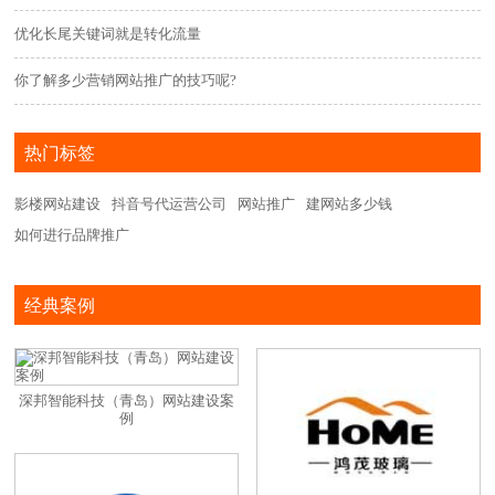
优化长尾关键词就是转化流量
你了解多少营销网站推广的技巧呢?
热门标签
影楼网站建设
抖音号代运营公司
网站推广
建网站多少钱
如何进行品牌推广
经典案例
深邦智能科技（青岛）网站建设案
例