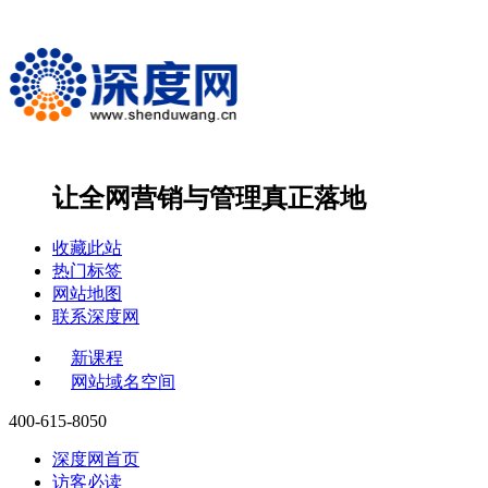
让全网营销与管理
真正落地
收藏此站
热门标签
网站地图
联系深度网
新课程
网站域名空间
400-615-8050
深度网首页
访客必读