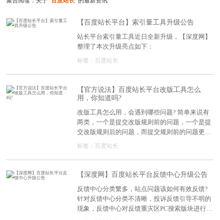
聚合阅读：关于
"百度站长"
的最新资讯
【百度站长平台】索引量工具升级公告
站长平台索引量工具近日全新升级，【深度网】
整理了本次升级亮点如下：
标签：
百度站长
【官方说法】百度站长平台改版工具怎么
用，你知道吗?
改版工具怎么用，会遇到哪些问题? 简单来说有
两类，一个是提交改版规则前的问题，一个是提
交改版规则后的问题，而提交规则前的问题更多
影响到后续生效，我们【深度网】就来讲下提交
标签：
百度站长
改版规则前有哪些注意点。
【深度网】百度站长平台反馈中心升级公告
反馈中心分类繁多，站点问题该如何有效反馈?
针对反馈中心分类不清晰，投诉反馈引导不明的
现象，反馈中心对反馈重灾区PC搜索版块进行了
升级优化。【深度网】整理了本次升级亮点如下