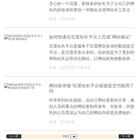
关心的一个话题，那很多的站长为了让自己的网
网站后死链处于等待状态的原因有哪些?
站内容收录的更快一些都会去使用站长工具去推
送自己的网站。
标签：
百度站长
如何快速在百度站长平台上完成“网站验证”
百度站长平台是服务于百度网页收录的数据提交
平台，是百度开发出来的，目的就是为了更好的
帮助站长运营优化网站，让网站的有效数据将更
容易、更快速、更全面的被百度网页收录
标签：
深度官网
百度站长
网站收录慢?百度站长平台链接提交功能用了
吗
经常听到站长抱怨，说自己网站更新的文章，被
别人高权重点的网站复制并发布，先收录，间接
性的让百度误认为自己的网站内容是抄袭他的，
不利于新站的发展，所以百度在去年就推链接提
标签：
百度站长
交功能
上一页
下一页
8
条/