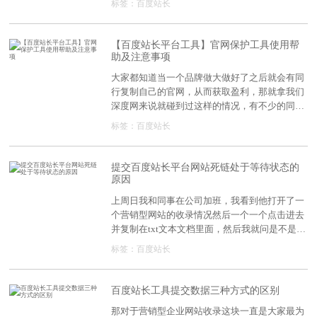
标签：
百度站长
【百度站长平台工具】官网保护工具使用帮
助及注意事项
大家都知道当一个品牌做大做好了之后就会有同
行复制自己的官网，从而获取盈利，那就拿我们
深度网来说就碰到过这样的情况，有不少的同行
经常抄袭我们的经典案例说是自己做的，这还不
标签：
百度站长
算什么，最令人讨嫌的是抄了我们的案例不止还
直接把我们的官网复制过去了，很多的客户会认
为这就是我们的官网，和我们的官网一模一样，
提交百度站长平台网站死链处于等待状态的
然后就被骗了，那最近百度上了一款最新的工
原因
具：官网保护。现在【深度网】分享给大家！
上周日我和同事在公司加班，我看到他打开了一
个营销型网站的收录情况然后一个一个点击进去
并复制在txt文本文档里面，然后我就问是不是在
记录网站的死链接，这个同事回答说是的，因为
标签：
百度站长
这是她的一个客户新做的网站解析到了老域名
上，于是之前收录的就是死链接了，这时候就必
须把网站的死链接提交给百度，于是就一条一条
百度站长工具提交数据三种方式的区别
的去点击并记录下来然后去提交，那今天营销型
那对于营销型企业网站收录这块一直是大家最为
网站开发公司小编就来说说在提交百度站长平台