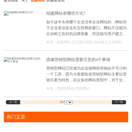
聚合阅读：关于
"组建网站"
的最新资讯
组建网站有哪些方式?
如今这年头有哪个企业没有企业网站的，网站对
于企业来说是走向互联网的窗口。网站不仅能为
企业树立良好的品牌形象，而且能与用户建立直
接的沟通渠道，大大提升了企业的形象。因此，
标签：
组建网站
怎么建立网站
如何建立企业网站
越来越多的企业开始建立自己的企业网站。所
以，企业组建网站有哪些方式?以下小编为大家
介绍几种最常见的网站建设方式，希望能帮助到
搭建营销型网站需要注意的4个事项
需要帮助的朋友。
营销型网站已经成为企业做网络营销必不可少的
一个工具，因为大家都知道营销型网站主要以营
销元素为特色，在众多的网站类型中，对于企业
产品的推广营销帮助是非常大的，所以越来越多
标签：
营销型网站
组建网站
的企业都会去做营销型网站，那企业营销型网站
在建设的过程中也需要去注意一些事项的，要不
上一页
下一页
2
条/
然网站搭建起来营销效果也会不好，那搭建营销
型网站需要注意的4个事项
热门文章