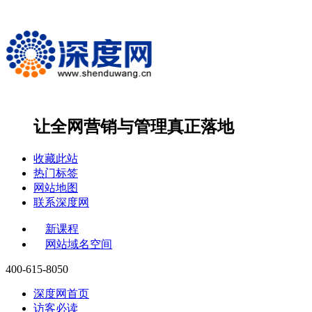
让全网营销与管理
真正落地
收藏此站
热门标签
网站地图
联系深度网
新课程
网站域名空间
400-615-8050
深度网首页
访客必读