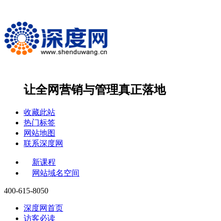
让全网营销与管理
真正落地
收藏此站
热门标签
网站地图
联系深度网
新课程
网站域名空间
400-615-8050
深度网首页
访客必读