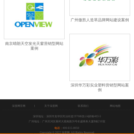
广州傲胜人造草品牌网站建设案例
南京晴朗天空发光天窗营销型网站
案例
深圳华万彩实业塑料营销型网站案
例
深度网官网
关于深度网
联系我们
网站地图
深圳地址：深圳市龙华区民治街道1970科技小镇8栋403-5
广州地址：广州天河区黄村大观南路26号长盛商务大厦B栋210室
电话：
400-615-8050
Copyright © 2022 深度网, All Rights Reserved