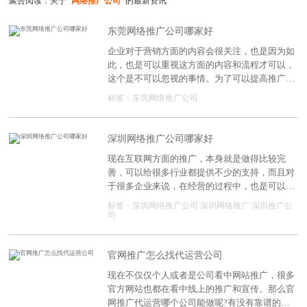
聚合阅读：关于
"网络推广公司"
的最新资讯
东莞网络推广公司哪家好
企业对于营销方面的内容会很关注，也是因为如
此，也是可以重视这方面的内容和流程才可以，
这个是不可以忽视的事情。为了可以提高推广方
面的速度和稳定性，也是可以考虑这方面的细
标签：
东莞网络推广公司
节，如今网络推广公司的选择，则是可以保证营
销方面的速度，那么现在可以选择的公司，如何
选择会比较合适呢?
深圳网络推广公司哪家好
现在互联网方面的推广，本身就是做得比较完
善，可以给很多行业都提供不少的支持，而且对
于很多企业来说，在经营的过程中，也是可以提
高推广方面的价值和速度，这是因为互联网的传
标签：
深圳网络推广公司
深圳网络推广
深圳推广公
播速度快，且还可以得到很多企业的关注与支
司
持，满足推广方面的需求，所以网络推广才会很
热门，现在网络推广公司要如何选择呢?
官网推广怎么找代运营公司
现在不仅仅个人或者是公司看中网站推广，很多
官方网站也都在看中线上的推广和宣传。那么官
网推广代运营哪个公司能做呢?有没有靠谱的公