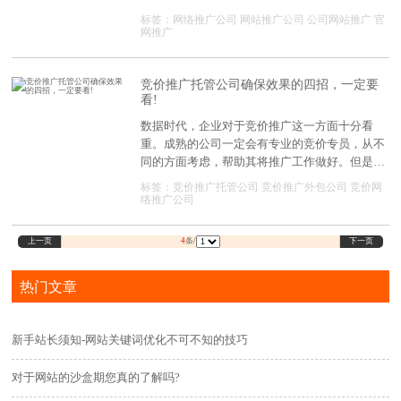
司可以推荐呢?
标签：
网络推广公司
网站推广公司
公司网站推广
官
网推广
竞价推广托管公司确保效果的四招，一定要
看!
数据时代，企业对于竞价推广这一方面十分看
重。成熟的公司一定会有专业的竞价专员，从不
同的方面考虑，帮助其将推广工作做好。但是有
些公司因为成本问题，没有办法请到专业的人
标签：
竞价推广托管公司
竞价推广外包公司
竞价网
员，此时就用到了竞价推广托管。它的作用巨
络推广公司
大，只要有合理选择，便可以发挥更大的作用。
上一页
下一页
4
条/
热门文章
新手站长须知-网站关键词优化不可不知的技巧
对于网站的沙盒期您真的了解吗?