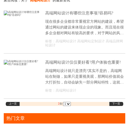
聚合阅读：关于
"高端网站设计"
的最新资讯
高端网站设计有哪些注意事项?容易吗?
现在很多企业都非常重视官方网站的建设，希望
通过网站的建设来体现企业的现象。而且现在很
多企业都对网站有较高的要求，对于网站的风格
定位，常常希望高端化。在进行网站设计的时
标签：
高端网站设计
高端网站定制设计
高端品牌网
候，通常会选择专业的网站设计公司进行设计。
站设计
那么高端网站设计有哪些?注意事项容易吗?
高端网站设计仅仅要好看?用户体验也重要!
高端网站设计就只是漂亮?其实不是的，高端网
站在制做，如果只是重视美观，那网站价值就会
大打折扣，自动会缺失一部分网站特性，这就必
须在网站表面与网站特性层面作出一定的选择，
标签：
高端网站设计
对于这种的状况，高端网站怎样设计比较好?
上一页
下一页
2
条/
热门文章