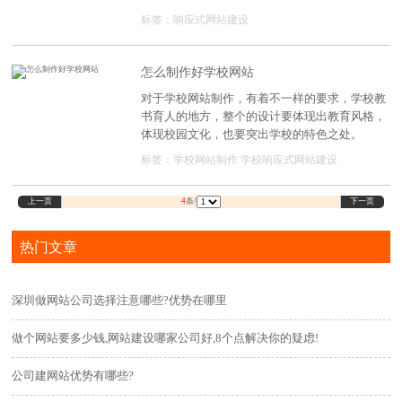
用网站建设展示产品或服务以获取现金，一些企
标签：
响应式网站建设
业有改善品牌形象和销售产品和服务的需求，一
些企业仅利用网站作为展示平台来丰富企业文
化。当然，大多数企业的主要目的是营销。今
怎么制作好学校网站
天，我想介绍营销型网站网站建设和响应式网站
对于学校网站制作，有着不一样的要求，学校教
建设及其区别。
书育人的地方，整个的设计要体现出教育风格，
体现校园文化，也要突出学校的特色之处。
标签：
学校网站制作
学校响应式网站建设
上一页
下一页
4
条/
热门文章
深圳做网站公司选择注意哪些?优势在哪里
做个网站要多少钱,网站建设哪家公司好,8个点解决你的疑虑!
公司建网站优势有哪些?