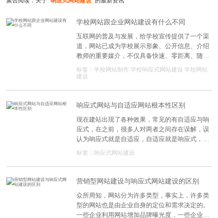
聚合阅读：关于
"响应式网站建设"
的最新资讯
学校网站跟企业网站建设有什么不同
互联网的普及与发展，给学校宣传提供了一个渠
道，网站已成为学校展示形象、公开信息、介绍
教师的重要媒介，不仅具备快速、零距离、随时
宣传，而且还提供板报、会员制、讨论区等互动
标签：
学校网站制作
学校响应式网站建设
学校网站
功能，使网站充满活力，让人产生亲切感。但是
建设
学校网站制作与一般的企业网站制作还是有区别
的，下面我们一起来了解一下。
响应式网站与自适应网站根本性区别
现在建站出现了各种效果，常见的有自适应与响
应式，在之前，很多人对两者之间存在误解，误
认为响应式就是自适应，自适应就是响应式，其
实不是对
标签：
响应式网站建设
营销型网站建设与响应式网站建设的区别
众所周知，网站分为许多类型，事实上，许多类
型的网站也是由企业自身的定位和需求决定的。
一些企业利用网站增加品牌曝光度，一些企业利