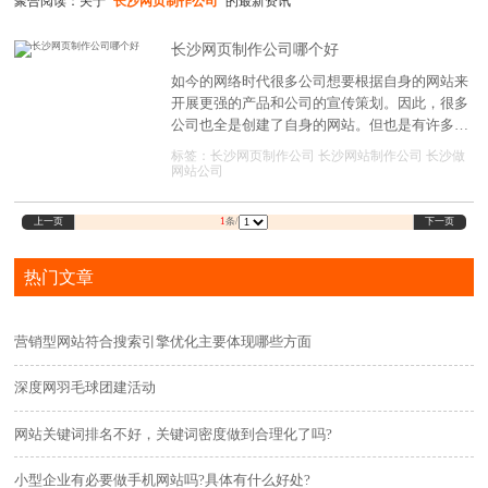
聚合阅读：关于
"长沙网页制作公司"
的最新资讯
长沙网页制作公司哪个好
如今的网络时代很多公司想要根据自身的网站来
开展更强的产品和公司的宣传策划。因此，很多
公司也全是创建了自身的网站。但也是有许多企
业网站经营一段时间后并沒有获得很好的实际效
标签：
长沙网页制作公司
长沙网站制作公司
长沙做
果。实际上这也在网站基本建设全过程中与网页
网站公司
制作的好坏有着很深的关联，假如网站设计方案
的吸引住不上客户那当然也就不可以很好的吸引
上一页
下一页
1
条/
住客户的点一下了。
热门文章
营销型网站符合搜索引擎优化主要体现哪些方面
深度网羽毛球团建活动
网站关键词排名不好，关键词密度做到合理化了吗?
小型企业有必要做手机网站吗?具体有什么好处?