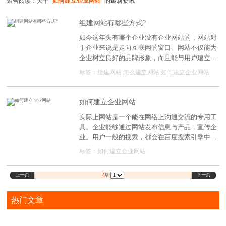
聚合阅读：关于
"如何建立企业网站"
的最新资讯
组建网站有哪些方式?
如今这年头有哪个企业没有企业网站的，网站对
于企业来说是走向互联网的窗口。网站不仅能为
企业树立良好的品牌形象，而且能与用户建立直
接的沟通渠道，大大提升了企业的形象。因此，
标签：
组建网站
怎么建立网站
如何建立企业网站
越来越多的企业开始建立自己的企业网站。所
以，企业组建网站有哪些方式?以下小编为大家
介绍几种最常见的网站建设方式，希望能帮助到
如何建立企业网站
需要帮助的朋友。
实际上网站是一个能在网络上沟通交流的专用工
具。企业能够通过网站发布信息与产品，宣传企
业。用户一般的搜索，都会在百度搜索引擎中搜
索关键词，或者直接在浏览器输入网站域名，打
标签：
如何建立企业网站
开网站进行访问，以获得自身所需要的资讯与产
品，整个网络营销中间环节，企业网站是非常重
上一页
下一页
2
条/
要，直接关系到询盘转化，那么，如何建立企业
网站?
热门文章