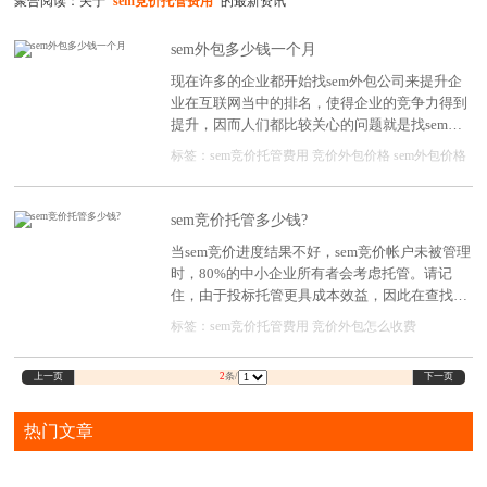
聚合阅读：关于
"sem竞价托管费用"
的最新资讯
sem外包多少钱一个月
现在许多的企业都开始找sem外包公司来提升企
业在互联网当中的排名，使得企业的竞争力得到
提升，因而人们都比较关心的问题就是找sem外
包公司的时候，一个月需要多少钱， 这就需要人
标签：
sem竞价托管费用
竞价外包价格
sem外包价格
们先弄清楚找sem外包公司所需要的费用都和哪
些因素有关。
sem竞价托管多少钱?
当sem竞价进度结果不好，sem竞价帐户未被管理
时，80%的中小企业所有者会考虑托管。请记
住，由于投标托管更具成本效益，因此在查找
sem竞价托管时，了解部分托管费用是如何收取
标签：
sem竞价托管费用
竞价外包怎么收费
的，是非常重要的，说到其中的收费，主要还是
需要通过这样几点来考虑。
上一页
下一页
2
条/
热门文章