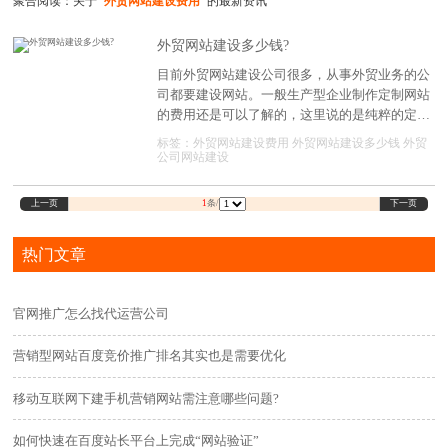
聚合阅读：关于
"外贸网站建设费用"
的最新资讯
外贸网站建设多少钱?
目前外贸网站建设公司很多，从事外贸业务的公
司都要建设网站。一般生产型企业制作定制网站
的费用还是可以了解的，这里说的是纯粹的定制
网站建设。对外贸易网站建设按地区定价也可能
标签：
外贸网站建设费用
外贸网站建设多少钱
外贸
有很大的不同。只有真正了解网站建设过程中的
公司网站建设
价格是多少，才能使我们心中有谱。
上一页
下一页
1
条/
热门文章
官网推广怎么找代运营公司
营销型网站百度竞价推广排名其实也是需要优化
移动互联网下建手机营销网站需注意哪些问题?
如何快速在百度站长平台上完成“网站验证”