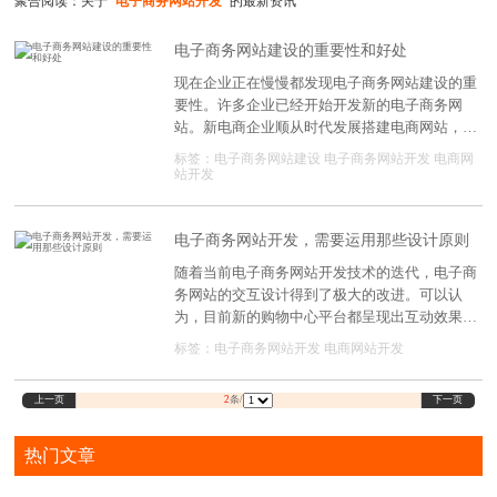
聚合阅读：关于
"电子商务网站开发"
的最新资讯
电子商务网站建设的重要性和好处
现在企业正在慢慢都发现电子商务网站建设的重
要性。许多企业已经开始开发新的电子商务网
站。新电商企业顺从时代发展搭建电商网站，建
设电子商务网站。真的是这样吗?电子商务平台
标签：
电子商务网站建设
电子商务网站开发
电商网
能给公司带来什么?以下就来分析一下。
站开发
电子商务网站开发，需要运用那些设计原则
随着当前电子商务网站开发技术的迭代，电子商
务网站的交互设计得到了极大的改进。可以认
为，目前新的购物中心平台都呈现出互动效果。
由此可以想到，电子商务系统网站的交互设计原
标签：
电子商务网站开发
电商网站开发
则和基础是什么？电子商务网站开发公司[张宝
云]近年来一直致力于商城系统的开发基础设施。
上一页
下一页
2
条/
总结了人机交互的基本原理。
热门文章