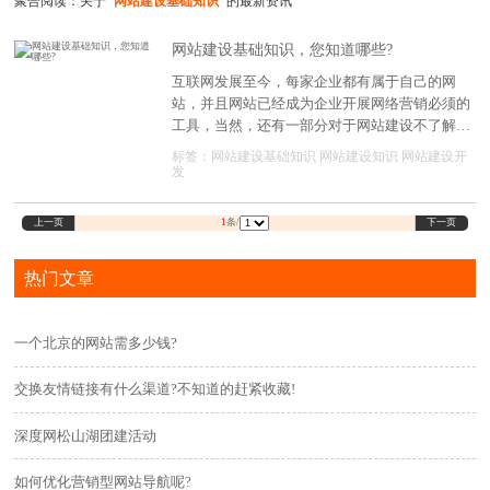
聚合阅读：关于
"网站建设基础知识"
的最新资讯
网站建设基础知识，您知道哪些?
互联网发展至今，每家企业都有属于自己的网
站，并且网站已经成为企业开展网络营销必须的
工具，当然，还有一部分对于网站建设不了解的
企业，处在观望或者了解的状态。为了让更多企
标签：
网站建设基础知识
网站建设知识
网站建设开
业知道网站建设，也懂网站建设，这篇文章就是
发
告诉大家网站建设基础知识，这样也避免企业在
找网站建设公司的时候被忽悠。
上一页
下一页
1
条/
热门文章
一个北京的网站需多少钱?
交换友情链接有什么渠道?不知道的赶紧收藏!
深度网松山湖团建活动
如何优化营销型网站导航呢?