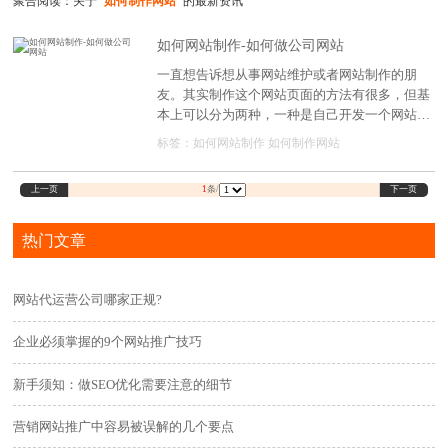
聚合阅读：关于
"如何制作网站"
的最新资讯
如何网站制作-如何做公司网站
一直想告诉想从事网站维护或者网站制作的朋
友。其实制作这个网站页面的方法有很多，但基
本上可以分为两种，一种是自己开发一个网站，
一种是找第三方建站公司开发。当然，不管是自
标签：
如何网站制作
如何制作网站
己做，还是找建站公司来制作网站，自己都得先
了解网站建设基础知识，这样才能清楚自己需要
上一页
下一页
1
条/
一个什么样的网站?
热门文章
网站代运营公司哪家正规?
企业必须掌握的9个网站推广技巧
新手须知：做SEO优化需要注意的细节
营销网站推广中容易被误解的几个要点