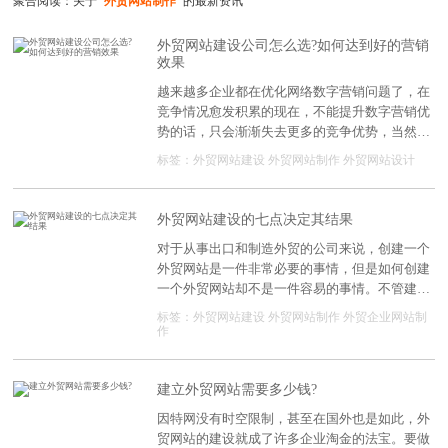
聚合阅读：关于
"外贸网站制作"
的最新资讯
外贸网站建设公司怎么选?如何达到好的营销
效果
越来越多企业都在优化网络数字营销问题了，在
竞争情况愈发积累的现在，不能提升数字营销优
势的话，只会渐渐失去更多的竞争优势，当然会
引起更多企业的关注。应该怎么做呢?尽快与专
标签：
外贸网站建设
外贸网站制作
外贸网站设计
业公司合作就是比较可靠且省事的办法了，而下
面就会提到关于外贸网站建设公司哪些好的相关
内容。
外贸网站建设的七点决定其结果
对于从事出口和制造外贸的公司来说，创建一个
外贸网站是一件非常必要的事情，但是如何创建
一个外贸网站却不是一件容易的事情。不管建哪
个网站，大家要应对的用户群体首先要考虑浏览
标签：
外贸网站建设
外贸网站制作
外贸企业网站制
需求，外贸网站的建设可以从以下几个方面考
作
虑。
建立外贸网站需要多少钱?
因特网没有时空限制，甚至在国外也是如此，外
贸网站的建设就成了许多企业淘金的法宝。要做