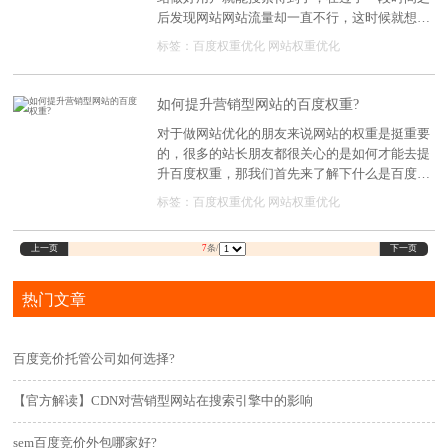
才能提高我们营销型企业网站的权重呢?
后发现网站网站流量却一直不行，这时候就想去
做做SEO，咨询别人都说要提高网站的权重才
标签：
百度权重优化
网站权重优化
行，一个网站权重越高，在搜索引擎所占的份量
越大，搜索结果排名也就越好。于是就过来问深
度网营销网站制作公司小编如何去提升营销型手
如何提升营销型网站的百度权重?
机网站的权重?
对于做网站优化的朋友来说网站的权重是挺重要
的，很多的站长朋友都很关心的是如何才能去提
升百度权重，那我们首先来了解下什么是百度权
重?我们可以这样去理解网站的百度权重就是百
标签：
百度权重优化
网站权重优化
度对一个网站的信任度，权重越高，其信任度就
会越高，那网站的排名也就自然而然的提升上来
上一页
下一页
7
条/
了，那有很多的朋友说提升百度权重 无非就是原
创+外链吧，这里深度网为大家整理了一些方
法。
热门文章
百度竞价托管公司如何选择?
【官方解读】CDN对营销型网站在搜索引擎中的影响
sem百度竞价外包哪家好?