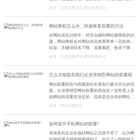
好，网站权重自然就高。
标签：
百度权重优化
网站权重优化
网站降权怎么办，快速恢复权重的方法
在网站优化过程中，经常会碰到网站被降权的问
题，网站降权会对网站优化效果带来一定影响，
比如：关键词排名下降、流量暴跌、收录下降等
问题，严重影响网站运营的发展。
标签：
百度权重优化
网站权重优化
怎么才能提高我们企业营销型网站的权重呢
网站权重的高与低都是站长朋友们最为关注的话
题，企业营销型网站权重的高低在一定程度上是
由网站的流量所决定的，也就是说当你的网站流
量达到一定的程度了百度就会给你的网站权重加
标签：
网站权重优化
上一个等级，我们在与同行交换友链的时候也是
会去看对方网站的权重的，如果没有达到自己所
最低的标准一般就不选择交换了，同时提高网站
如何提升手机网站的权重?
权重，不仅能让你的企业网站在搜索引擎的排名
有很多的企业在做好网站之后就不管了，以为网
更靠前，还能提高网站的流量和信任度。那怎么
站做好用户就能搜索得到了，在过了一段时间之