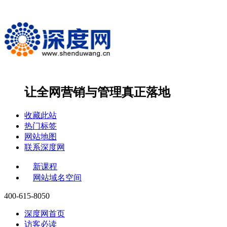
让全网营销与管理
真正落地
收藏此站
热门标签
网站地图
联系深度网
新课程
网站域名空间
400-615-8050
深度网首页
访客必读