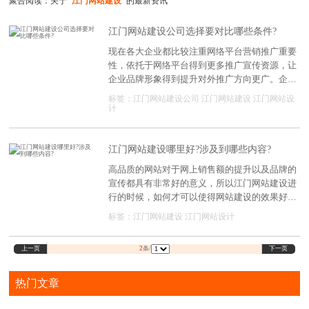
聚合阅读：关于
"江门网站建设"
的最新资讯
江门网站建设公司选择要对比哪些条件?
现在各大企业都比较注重网络平台营销推广重要
性，依托于网络平台得到更多推广宣传资源，让
企业品牌形象得到提升对外推广方向更广。企业
通过建设官方网站这种方式能传达经营理念，选
标签：
江门网站建设公司
江门网站建设
江门网站设
择江门专业建站公司提供网站建设服务很重要。
计
江门网站建设哪里好?涉及到哪些内容?
高品质的网站对于网上销售额的提升以及品牌的
宣传都具有非常好的意义，所以江门网站建设进
行的时候，如何才可以使得网站建设的效果好是
很重要的。选择相关网站建设公司的时候，内部
标签：
江门网站建设
江门网站设计
涉及到的一些内容都应该注意。
上一页
下一页
2
条/
热门文章