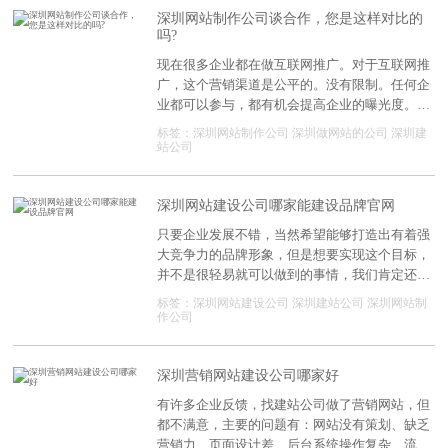
深圳网站制作公司谈合作，您是这样对比的
吗?
现在很多企业都在做互联网推广。对于互联网推
广，这个营销渠道是公平的。没有限制。任何企
业都可以参与，都有机会提高企业的曝光度。想
做好互联网推广，关键是看网站，看谁的网站有
标签：
深圳网站制作公司
深圳做网站的公司
深圳建
营销力，能吸引用户注意力，能真正帮助用户解
站公司
决问题。对于企业来说，虽然没有建网站的技
术，但是可以找深圳网站建设公司来做。但是，
必须得花心思来选择。
深圳网站建设公司哪家能建设品牌官网
只要企业发展不错，当然希望能够打造出有着强
大竞争力的品牌形象，但是想要实现这个目标，
并不是很轻易就可以做到的事情，我们肯定还有
很多需要做好的事情。具体要怎么办呢?如果想
标签：
深圳网站建设公司
深圳建站公司
深圳网站制
要建设品牌官网，先找到可靠的网站建设公司就
作公司
是关键一步了，接下来就会介绍到深圳网站建设
公司的具体情况。
深圳营销网站建设公司哪家好
有许多企业反馈，找建站公司做了营销网站，但
都不满意，主要的问题有：网站没有策划、缺乏
营销力、页面设计差、后台系统操作复杂、流量