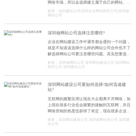
网络市场，所以会选择建立属于自己的网站。网
站能否获得频繁的使用以及知名度，肯定是与建
标签：深圳建站公司|深圳企业网站制作公司|深圳做
站细节息息相关，也是因为如此，现在建站方式
网站公司
也是极为重要，选择正规建站公司协助比较好。
深圳建站公司哪家好?需要注意什么?
深圳做网站公司选择注意哪些?
企业在网站建设工作中通常都会遇到一个问题，
就是不知道该选择什么样的网站公司合作也不了
解选择网站公司要注意哪些问题。其实想要选择
正规可靠的网站公司很简单，注意下面这些标准
标签：
深圳做网站公司
深圳网站建设公司
深圳网站
就能避免影响网站建设效果。
制作公司
深圳建站公司
深圳网站建设公司要如何选择?如何迅速建
站?
互联网的频繁应用让现在大众都离不开网络，加
上现在很多行业也会频繁的接触到互联网，并且
网络营销的热度也获得了肯定，现在很多企业自
然也是不会放过网站的建设。想要建设出安全可
标签：
深圳网站建设公司
深圳做网站的公司
深圳建
靠的网站进行使用，也是需要技术高的技术进行
站公司
制作建设才可以。现在深圳网站建设公司要如何
选择?并且网站的建设是否可以迅速的完成?