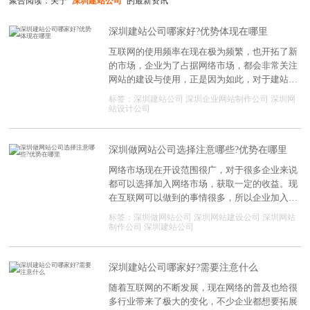
聚合阅读：关于
"深圳建站公司"
的最新资讯
深圳建站公司哪家好?优势体现在哪里
互联网的使用频率在现在极为频繁，也开拓了新
的市场，企业为了占据网络市场，都会非常关注
网站的建设与使用，正是因为如此，对于建站公
司的选择也是要关注，对企业的帮助很高。现在
标签：
深圳建站公司
深圳企业网站制作公司
深圳网
可以选择的建站公司数量很多，那么深圳建站公
站设计公司
司哪家好?可以提供的优势体现在哪里?
深圳做网站公司选择注意哪些?优势在哪里
网络市场现在开设范围很广，对于很多企业来说
都可以选择加入网络市场，获取一定的收益。现
在互联网可以做到的事情很多，所以企业加入的
话也是具备一定的好处，为了保证网站的建设可
标签：
深圳做网站公司
深圳网站建设公司
深圳网站
以顺利，建站公司的选择也是企业很好奇的事
制作公司
深圳建站公司
情，现在深圳做网站公司选择注意哪些?建站公
司可以提供哪些优势?
深圳建站公司哪家好?需要注意什么
随着互联网的不断发展，现在网络的普及也给很
多行业带来了极大的变化，不少企业都想要拓展