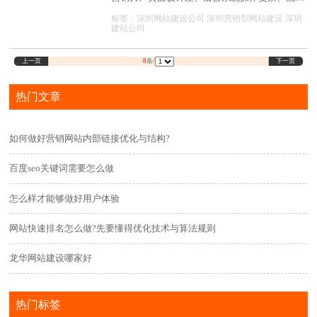
没有询盘、售后服务差等等，为什么会出现这些
标签：
深圳网站建设公司
深圳营销型网站建设
深圳
问题，不知道企业有没有去深思
建站公司
上一页
下一页
8
条/
热门文章
如何做好营销网站内部链接优化与结构?
百度seo关键词需要怎么做
怎么样才能够做好用户体验
网站快速排名怎么做?先要懂得优化技术与算法规则
龙华网站建设哪家好
热门标签