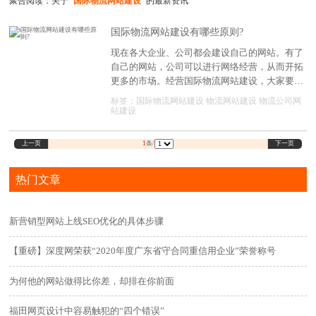
聚合阅读：关于
"国际物流网站建设"
的最新资讯
国际物流网站建设有哪些原则?
现在各大企业、公司都会建设自己的网站。有了
自己的网站，公司可以进行网络经营，从而开拓
更多的市场。经营国际物流网站建设，大家要注
意网站板块的设计，布局。毕竟，合理的布局，
标签：
国际物流网站建设
物流网站建设
物流公司网
才能突出网站的特色和优势。那么，国际物流网
站建设
站建设应该遵守哪些原则?
上一页
下一页
1
条/
热门文章
新营销型网站上线SEO优化的具体步骤
【重磅】深度网荣获“2020年度广东省守合同重信用企业”荣誉称号
为何他的网站做得比你差，却排在你前面
福田网页设计中容易触犯的“四个错误”