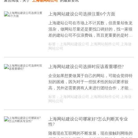
聚合阅读：关于
"上海做网站公司"
的最新资讯
上海网站建设公司选择注重6个方面
上海建站公司在市场上不计其数，但质量却鱼龙
混杂，做网站尽量还是要找口碑好的，找一家很
差的建站公司不仅浪费钱，而且更重要的是时间
成本，下面我们来聊一聊如何筛选出适合自己的
标签：
上海网站建设公司
上海网站制作公司
上海做
建站公司。
网站公司
上海网站建设公司选择时应该看重哪些?
企业如果想要做属于自己的网站，可能会觉得特
别的困难，因为对于一些技术性的知识要求较
高，另外还需要拥有人来进行团结合作，才能够
做到更好的网站。为此如果企业达不到这样的条
标签：
上海网站建设公司
上海网站制作公司
上海做
件，可以选择上海网站建设公司，那么面临众多
网站公司
的公司，在进行选择时，应该要看中以下的几点
要素。
上海网站建设公司哪家好?怎么判断其专业
性?
随着现在互联网的不断发展，现在接触到网络的