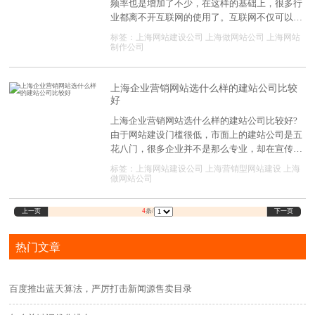
频率也是增加了不少，在这样的基础上，很多行
业都离不开互联网的使用了。互联网不仅可以帮
助各行各业获得发展支持，也可以保证宣传营销
标签：
上海网站建设公司
上海做网站公司
上海网站
变得更加轻松，使用网站即可轻松完成推广操
制作公司
作，所以现在不少企业。都是会选择建设自己的
网站进行使用，那么现在上海网站建设公司哪一
家好?可以提供的服务都有哪些?
上海企业营销网站选什么样的建站公司比较
好
上海企业营销网站选什么样的建站公司比较好?
由于网站建设门槛很低，市面上的建站公司是五
花八门，很多企业并不是那么专业，却在宣传自
己公司专业做营销网站，并且能够低价做企业营
标签：
上海网站建设公司
上海营销型网站建设
上海
销网站。
做网站公司
上一页
下一页
4
条/
热门文章
百度推出蓝天算法，严厉打击新闻源售卖目录