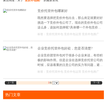
聚合阅读：关于
"竞价外包推广"
的最新资讯
竞价托管外包哪家好
既然要选择把竞价外包出去，那么肯定就要好好
挑选一下竞价外包公司了。现在的竞价外包公司
这么多，该如何选择呢?具体哪一个外包竞价公
司的服务更好效果更佳呢?带着这些疑问我们一
标签：
竞价托管外包
竞价外包运营
竞价外包推广
起来看看吧!
企业竞价托管外包好处，您是否清楚?
企业竞价团管外包对于很多小企业来说，有些积
极的影响作用。但是企业在选择竞价托管公司的
时候，应该着重的注意公司的实力等问题，避免
投入了人力物力却没有得到想要的效果。今天就
标签：
竞价托管外包
竞价外包运营
竞价外包推广
来一起了解一下企业竞价托管外包的优势有哪
些?为什么越来越多的企业选择竞价托管外包公
上一页
下一页
2
条/
司合作?
热门文章