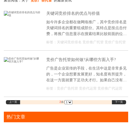
聚合阅读：关于
"竞价广告托管"
的最新资讯
关键词竞价排名的优点与价值
如今许多企业都在做网络推广，其中竞价排名是
关键词排名的重要组成部分。其特点是按点击付
费，将推广信息显示在搜索结果比较前面的位
置，按点击次数收费。
标签：
关键词竞价排名
竞价推广托管
竞价广告托管
竞价广告托管如何做?从哪些方面入手?
广告是企业宣传的手段，在生活中这是非常多见
的，一个企业想要发展更好，知名度有所提升，
在这一方面就要下足功夫才行。如果自己没有能
力进行这方面的操作，那么可以选择竞价广告托
标签：
竞价广告托管
竞价代运营
竞价推广代运营
管，会有专业人员帮助。具体竞价广告托管如何
做?从哪些方面入手?我们一起了解下。
上一页
下一页
2
条/
热门文章