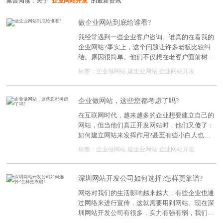
聚合阅读：关于
"企业网站开发"
的最新资讯
做企业网站到底给谁看?
我经常遇到一些企业客户咨询。谁真的在看我的
企业网站?事实上，这个问题让许多老板比较纠
结。原因很简单。他们不仅想在老客户面前树立
新的形象，还想赢得新的客户。更多的时候，他
标签：
企业做网站
建企业网站
企业网站开发
们认为老客户是一般企业网站的核心价值，所以
他们经常徘徊在向谁展示的问题上。
企业做网站，这些您都考虑了吗?
在互联网时代，越来越多的企业想要建立自己的
网站，但当他们真正开发网站时，他们又傻了：
如何建立网站来发挥作用?甚至有些小白人也不
知道什么是网站建设。
标签：
企业做网站
建企业网站
企业网站开发
深圳网站开发公司如何选择?怎样更靠谱?
网络对我们的生活影响越来越大，有些企业也通
过网络来进行宣传，这就需要用到网站。现在深
圳网站开发公司有很多，实力有强有弱，我们在
选择的时候自然是要找更强大的更靠谱的，那么