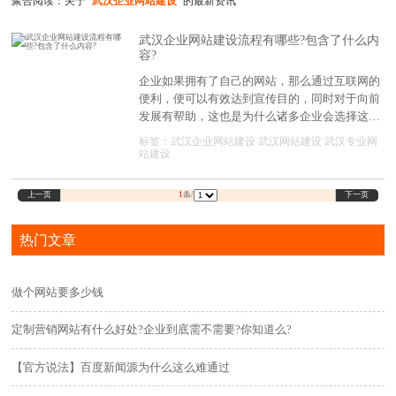
聚合阅读：关于
"武汉企业网站建设"
的最新资讯
武汉企业网站建设流程有哪些?包含了什么内
容?
企业如果拥有了自己的网站，那么通过互联网的
便利，便可以有效达到宣传目的，同时对于向前
发展有帮助，这也是为什么诸多企业会选择这样
做的理由。关于武汉企业网站建设的流程，是很
标签：
武汉企业网站建设
武汉网站建设
武汉专业网
多人想要了解的问题。
站建设
上一页
下一页
1
条/
热门文章
做个网站要多少钱
定制营销网站有什么好处?企业到底需不需要?你知道么?
【官方说法】百度新闻源为什么这么难通过