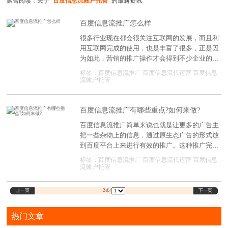
聚合阅读：关于
"百度信息流账户托管"
的最新资讯
百度信息流推广怎么样
很多行业现在都会很关注互联网的发展，而且利
用互联网完成的使用，也是丰富了很多，正是因
为如此，营销的推广操作才会得到不少企业的认
可和支持，所以现在也是可以依赖很多的服务，
标签：
百度信息流推广
百度信息流代运营
百度信息
百度信息流推广的服务就很不错，给很多企业都
流账户托管
可以带来产品宣传营销的支持，那么现在进行推
广的话，效果会如何呢?
百度信息流推广有哪些重点?如何来做?
百度信息流推广简单来说也就是让更多的广告主
把一些杂物上的信息，通过原生态广告的形式放
到百度平台上来进行有效的推广。这种推广完全
可以按照各种不同的受众群体的喜欢模式来进行
标签：
百度信息流推广
百度信息流代运营
百度信息
展现，那么在进行信息流推广的过程当中，有什
流账户托管
么样的方法?
上一页
下一页
2
条/
热门文章