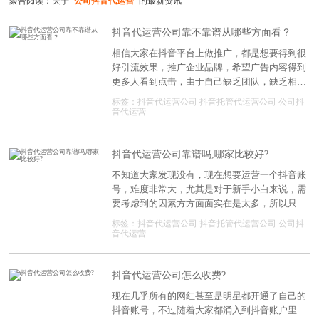
聚合阅读：关于
"公司抖音代运营"
的最新资讯
抖音代运营公司靠不靠谱从哪些方面看？
相信大家在抖音平台上做推广，都是想要得到很
好引流效果，推广企业品牌，希望广告内容得到
更多人看到点击，由于自己缺乏团队，缺乏相关
的运营技术人员，担心广告费打水漂，那么不用
标签：
抖音代运营公司
抖音托管代运营公司
公司抖
过于担心，找个专业、靠谱的抖音代运营公司托
音代运营
管这个问题就解决了。
抖音代运营公司靠谱吗,哪家比较好?
不知道大家发现没有，现在想要运营一个抖音账
号，难度非常大，尤其是对于新手小白来说，需
要考虑到的因素方方面面实在是太多，所以只能
选择跟抖音代运营公司合作了。那么抖音代运营
标签：
抖音代运营公司
抖音托管代运营公司
公司抖
公司靠谱吗?如果要合作的话，具体跟哪一家公
音代运营
司合作更好一些呢?
抖音代运营公司怎么收费?
现在几乎所有的网红甚至是明星都开通了自己的
抖音账号，不过随着大家都涌入到抖音账户里