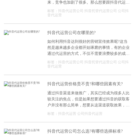
来，竞争也加剧了很多。那么想要跟抖音代运营
公司合作的话，在费用方面大概在什么价位呢?
标签：
抖音代运营公司
抖音托管代运营公司
公司抖
具体都有哪些不同的报价呢?
音代运营
抖音代运营公司在哪里的?
如何利用抖音达到很好的营销宣传效果呢?这当
然是越来越多企业都开始琢磨的事情，有的企业
通过代运营的方式，不仅不需要浪费较多的成
本，而且还能有着满意的运营效果，而有些企业
标签：
抖音代运营公司
抖音托管代运营公司
公司抖
却一直在为了运营的难题烦恼不已。如果觉得代
音代运营
运营确实很可靠，又要怎么找到满意的合作公司
呢?
抖音代运营价格贵不贵?和哪些因素有关?
通过抖音渠道来做推广，其实已经成为很多人比
较关注的焦点，但是如果想要通过抖音的获取客
户并没有那么简单，想要从这渠道获取效果，这
就要求必须找家专业的抖音代运营公司，那么在
标签：
抖音代运营
公司抖音代运营
抖音代运营这件事情上，大家可能也都会有更多
的了解。既然要考虑抖音代运营的话，可能会考
虑到一些价格因素，哪些因素会影响产品的价
抖音代运营公司怎么选?有哪些选择标准?