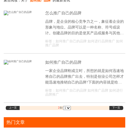
聚合阅读：关于
"如何推广品牌"
的最新资讯
怎么推广自己的品牌
品牌，是企业的核心竞争力之一，象征着企业的
形象与地位。品牌可以是一种名称、符号或设
计。创建品牌的目的是使其产品或服务与其他竞
争对手不同。品牌营销，顾名思义就是通过各种
标签：
如何推广自己的品牌
如何进行品牌推广
如何
营销手段来推广自己的品牌。因此，品牌营销可
推广品牌
以通过什么方式和渠道进行推广?
如何推广自己的品牌
一家企业品牌刚成立时，所想的就是如何迅速地
将自己的品牌推广出去，特别是创业公司怎样才
能迅速地推销自己的品牌?下面的内容就是给大
家讲的方法。
标签：
如何推广自己的品牌
如何推广品牌
如何进行
品牌推广
上一页
下一页
2
条/
热门文章