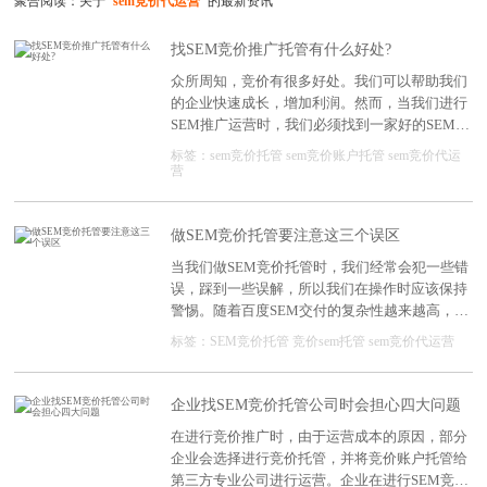
聚合阅读：关于
"sem竞价代运营"
的最新资讯
找SEM竞价推广托管有什么好处?
众所周知，竞价有很多好处。我们可以帮助我们
的企业快速成长，增加利润。然而，当我们进行
SEM推广运营时，我们必须找到一家好的SEM推
广运营公司，这样我们就不会走弯路，我们就能
标签：
sem竞价托管
sem竞价账户托管
sem竞价代运
更快地成功。
营
做SEM竞价托管要注意这三个误区
当我们做SEM竞价托管时，我们经常会犯一些错
误，踩到一些误解，所以我们在操作时应该保持
警惕。随着百度SEM交付的复杂性越来越高，
SEM托管所需的技术、策略不能犯错，也不能踩
标签：
SEM竞价托管
竞价sem托管
sem竞价代运营
到它们！
企业找SEM竞价托管公司时会担心四大问题
在进行竞价推广时，由于运营成本的原因，部分
企业会选择进行竞价托管，并将竞价账户托管给
第三方专业公司进行运营。企业在进行SEM竞价