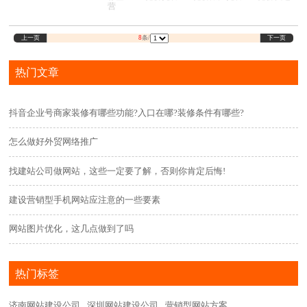
营怎么投放效果好?应该如何选择代运营公司?
营
上一页
下一页
8
条/
热门文章
抖音企业号商家装修有哪些功能?入口在哪?装修条件有哪些?
怎么做好外贸网络推广
找建站公司做网站，这些一定要了解，否则你肯定后悔!
建设营销型手机网站应注意的一些要素
网站图片优化，这几点做到了吗
热门标签
济南网站建设公司
深圳网站建设公司
营销型网站方案