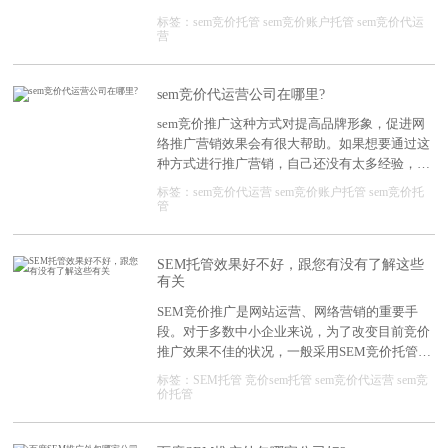
托管时会担心各种问题。因此，深度网整理了企
标签：
sem竞价托管
sem竞价账户托管
sem竞价代运
业更加关注的四个问题并予以回复。
营
sem竞价代运营公司在哪里?
sem竞价推广这种方式对提高品牌形象，促进网
络推广营销效果会有很大帮助。如果想要通过这
种方式进行推广营销，自己还没有太多经验，就
可以选择sem竞价代运营公司提供服务专业公
标签：
sem竞价代运营
sem竞价账户托管
sem竞价托
司，可根据客户需求提供针对性服务。
管
SEM托管效果好不好，跟您有没有了解这些
有关
SEM竞价推广是网站运营、网络营销的重要手
段。对于多数中小企业来说，为了改变目前竞价
推广效果不佳的状况，一般采用SEM竞价托管的
方式，以改善其效果。这时，在选择SEM托管公
标签：
SEM托管
竞价sem托管
sem竞价代运营
sem竞
司的时候，可以考虑以下几点。
价托管