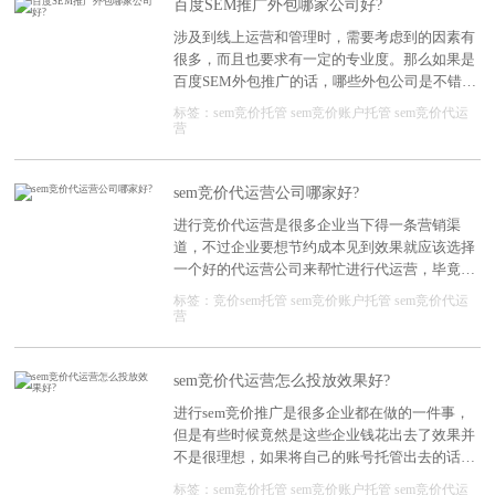
百度SEM推广外包哪家公司好?
涉及到线上运营和管理时，需要考虑到的因素有
很多，而且也要求有一定的专业度。那么如果是
百度SEM外包推广的话，哪些外包公司是不错的
选择呢?选择依据是什么?
标签：
sem竞价托管
sem竞价账户托管
sem竞价代运
营
sem竞价代运营公司哪家好?
进行竞价代运营是很多企业当下得一条营销渠
道，不过企业要想节约成本见到效果就应该选择
一个好的代运营公司来帮忙进行代运营，毕竟代
运营公司都是专业的，能够进行专业的代运营，
标签：
竞价sem托管
sem竞价账户托管
sem竞价代运
比自己进行运营的话效果好很多，所以选择一家
营
sem竞价代运营公司合作是需要看清公司资质
的，下面我们来看下sem竞价代运营公司哪家好?
sem竞价代运营怎么投放效果好?
进行sem竞价推广是很多企业都在做的一件事，
但是有些时候竟然是这些企业钱花出去了效果并
不是很理想，如果将自己的账号托管出去的话效
果还是比较好的，下面我们来看下sem竞价代运
标签：
sem竞价托管
sem竞价账户托管
sem竞价代运