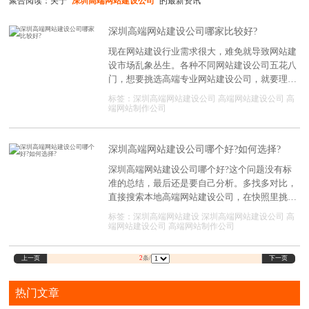
聚合阅读：关于
"深圳高端网站建设公司"
的最新资讯
深圳高端网站建设公司哪家比较好?
现在网站建设行业需求很大，难免就导致网站建
设市场乱象丛生。各种不同网站建设公司五花八
门，想要挑选高端专业网站建设公司，就要理性
对比和考察，确定自己真实需求合理筛选对比，
标签：
深圳高端网站建设公司
高端网站建设公司
高
通过下面这些标准选择高端公司合作建设网站。
端网站制作公司
深圳高端网站建设公司哪个好?如何选择?
深圳高端网站建设公司哪个好?这个问题没有标
准的总结，最后还是要自己分析。多找多对比，
直接搜索本地高端网站建设公司，在快照里挑排
名靠前的咨询，分析网页设计公司优化排名的技
标签：
深圳高端网站建设
深圳高端网站建设公司
高
术实力。
端网站建设公司
高端网站制作公司
上一页
下一页
2
条/
热门文章