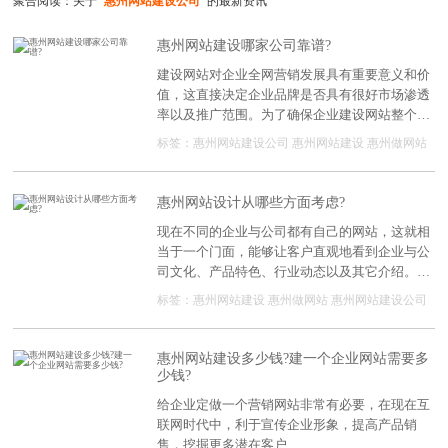
聚合阅读：关于
"惠州网站建设公司"
的最新资讯
惠州网站建设哪家公司靠谱?
建设网站对企业全网营销发展具有重要意义和价
值，这直接决定企业品牌是否具有很好市场渗透
率以及推广范围。为了确保企业建设网站整个流
程更为专业和顺利，促进全网营销效果，就要选
标签：
惠州网站建设公司
惠州网站建设
惠州做网站
择非常靠谱的网站建设公司。
惠州网站设计从哪些方面考虑?
现在不同的企业与公司都有自己的网站，这就相
当于一个门面，能够让客户直观地看到企业与公
司文化、产品特色、行业动态以及其它介绍。在
进行惠州网站设计的时候，需要合理分配，尤其
标签：
惠州网站建设
惠州做网站
惠州网站建设公司
是主题要突出，其它部分要服务于主题，那么主
题如何定?需要从哪些方面来考虑呢?
惠州网站建设多少钱?建一个企业网站需要多
少钱?
给企业定做一个营销网站非常有必要，在现在互
联网时代中，利于宣传企业形象，提高产品销
售，挖掘更多潜在客户