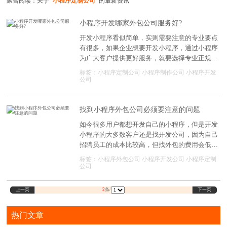
聚合阅读：关于
"小程序定制公司"
的最新资讯
小程序开发哪家外包公司服务好?
开发小程序看似简单，实则需要注意的专业要点
有很多，如果企业想要开发小程序，通过小程序
为广大客户提供更好服务，就要选择专业正规外
包公司提供服务。在众多不同类型公司中，要注
标签：
小程序定制公司
小程序制作公司
小程序开发
意下面的这些选择标准。
公司
找到小程序外包公司必须要注意的问题
如今很多用户都想开发自己的小程序，但是开发
小程序的大多数客户还是找开发公司，因为自己
招聘员工的成本比较高，但找外包的费用会低一
些，因为外包公司是根据功能来计算费用，所以
标签：
小程序外包公司
小程序开发公司
小程序定制
尽量在前期沟通时了解清楚需求，接着签订一份
公司
合同，这样对企业和开发公司都是有保障的，可
以在后期避免很多纠纷。
上一页
下一页
2
条/
热门文章