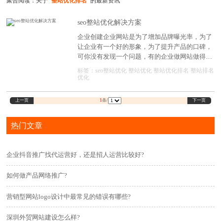
聚合阅读：关于
"整站优化排名"
的最新资讯
seo整站优化解决方案
企业创建企业网站是为了增加品牌曝光率，为了
让企业有一个好的形象，为了提升产品的口碑，
可你没有发现一个问题，有的企业做网站做得很
好，有的企业做网站确做的很差，这到底是什么
标签：
seo整站优化
整站优化
整站优化排名
整站排名
结果造成的，其实原因很简单，没有一份完整的
优化
SEO优化方案。只有将SEO优化做好了，企业才
能发挥出更好的作用。那么，一份企业网站SEO
上一页
下一页
1
条/
优化方案到底有多重要?
热门文章
企业抖音推广找代运营好，还是招人运营比较好?
如何做产品网络推广?
营销型网站logo设计中最常见的错误有哪些?
深圳外贸网站建设怎么样?