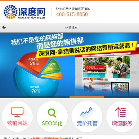
让你的网络营销真正落地
400-615-8050
标签搜索