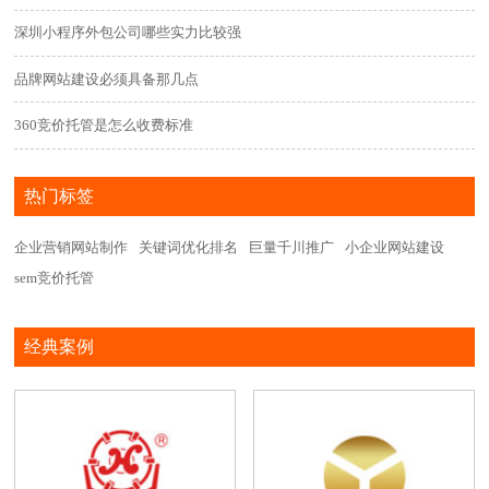
深圳小程序外包公司哪些实力比较强
品牌网站建设必须具备那几点
360竞价托管是怎么收费标准
热门标签
企业营销网站制作
关键词优化排名
巨量千川推广
小企业网站建设
sem竞价托管
经典案例