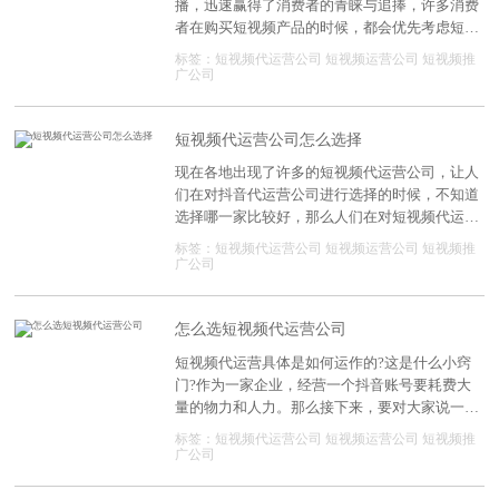
播，迅速赢得了消费者的青睐与追捧，许多消费
者在购买短视频产品的时候，都会优先考虑短视
频推广，所以很多创业者都有了自己做摇号的想
标签：
短视频代运营公司
短视频运营公司
短视频推
法，但缺少相关短视频运营经验，难以做好短视
广公司
频运营，所以很多人都认为，希望选择短视频代
运营来帮助自己进行运营推广，那么到底如何选
择短视频代运营公司呢?
短视频代运营公司怎么选择
现在各地出现了许多的短视频代运营公司，让人
们在对抖音代运营公司进行选择的时候，不知道
选择哪一家比较好，那么人们在对短视频代运营
公司进行选择的时候，都希望能够选择到比较好
标签：
短视频代运营公司
短视频运营公司
短视频推
的短视频代运营公司，那么都需要关注短视频代
广公司
运营公司的哪些方面呢?
怎么选短视频代运营公司
短视频代运营具体是如何运作的?这是什么小窍
门?作为一家企业，经营一个抖音账号要耗费大
量的物力和人力。那么接下来，要对大家说一
句：一是原创，二是模仿，找一个适合自己的切
标签：
短视频代运营公司
短视频运营公司
短视频推
入点，只要能让你的抖音引爆，你就选谁。原作
广公司
要求较高，花费的时间和精力较多，但是模仿需
要一点创意，才能提高作品的品质。