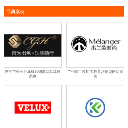
经典案例
东莞市创高行耳机营销型网站建设
广州米兰欧时尚教育营销型网站案
案例
例