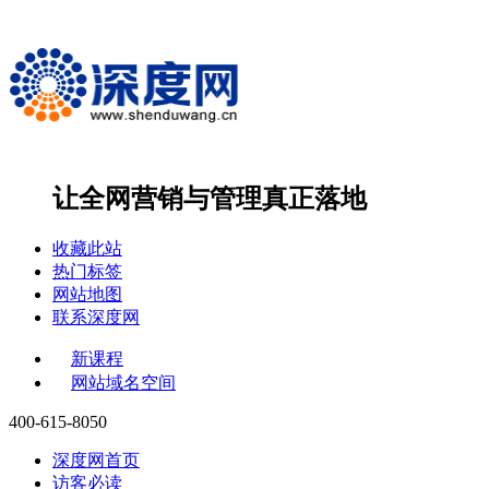
让全网营销与管理
真正落地
收藏此站
热门标签
网站地图
联系深度网
新课程
网站域名空间
400-615-8050
深度网首页
访客必读